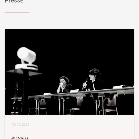
Presse
15/04/2024
© FNATH