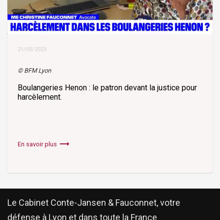
21/05/2023
© BFM Lyon
Boulangeries Henon : le patron devant la justice pour
harcèlement.
trending_flat
En savoir plus
Le Cabinet Conte-Jansen & Fauconnet, votre
défense à Lyon et dans toute la France