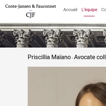
(cur
Accueil
L'équipe
C
Priscillia Maïano
Avocate coll
-