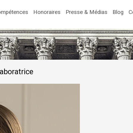
rent)
ompétences
Honoraires
Presse & Médias
Blog
C
aboratrice